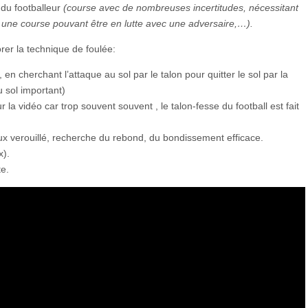
 du footballeur
(course avec de nombreuses incertitudes, nécessitant
, une course pouvant être en lutte avec une adversaire,…).
rer la technique de foulée:
, en cherchant l’attaque au sol par le talon pour quitter le sol par la
u sol important)
r la vidéo car trop souvent souvent , le talon-fesse du football est fait
x verouillé, recherche du rebond, du bondissement efficace.
).
e.