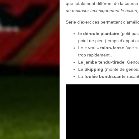
que totalement différent de la course
de maitriser techniquement le ballon
Série d’exercices permettant d’amélio
le déroulé plantaire
(petit pas
point de pied (temps d’appui a
Le « vrai »
talon-fesse
(voir su
trop rapidement .
Le
jambe tendu-tirade
. Genou
Le
Skipping
(monté de genoux
La
foulée bondissante
rasant