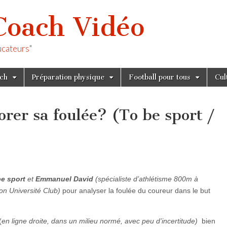
Coach Vidéo
ucateurs"
tch
Préparation physique
Football pour tous
Cul
er sa foulée? (To be sport /
be sport
et
Emmanuel David
(spécialiste d’athlétisme 800m à
on Université Club)
pour analyser la foulée du coureur dans le but
(
en ligne droite, dans un milieu normé, avec peu d’incertitude)
bien