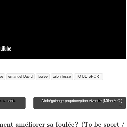
se
emanuel David
foulée
talon fesse
TO BE SPORT
s le sable
Abdo/gainage proprioception vivacité (Milan A.C.)
→
nt améliorer sa foulée? (To be sport /