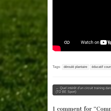
Tags:
déroulé plantaire
éducatif cour
Post
← Quel intérêt d’un circuit training dan
(TO BE Sport)
navigation
1 comment for “
Comme