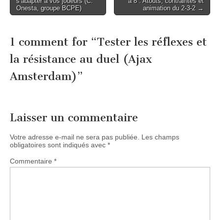
s’adapter à vos joueurs (C.
à 8 : Atouts, contraintes et
navigation
Onesta, groupe BCPE)
animation du 2-3-2 →
1 comment for “
Tester les réflexes et
la résistance au duel (Ajax
Amsterdam)
”
Laisser un commentaire
Votre adresse e-mail ne sera pas publiée.
Les champs
obligatoires sont indiqués avec
*
Commentaire
*