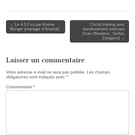
Post
← Le 4-3-3 vu par Arséne
Circuit training avec
Wenger (manager d’Arsenal)
bondissement verticaux
navigation
(Ivan Obradovic, Serbia,
Zaragoza) →
Laisser un commentaire
Votre adresse e-mail ne sera pas publiée.
Les champs
obligatoires sont indiqués avec
*
Commentaire
*