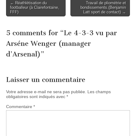
Post
← Réathlétisation du
Travail de pliométrie et
footballeur (à Clairefontaine,
bondissements.(Benjamin
navigation
FFF)
Latt sport de contact) →
5 comments for “
Le 4-3-3 vu par
Arséne Wenger (manager
d’Arsenal)
”
Laisser un commentaire
Votre adresse e-mail ne sera pas publiée.
Les champs
obligatoires sont indiqués avec
*
Commentaire
*