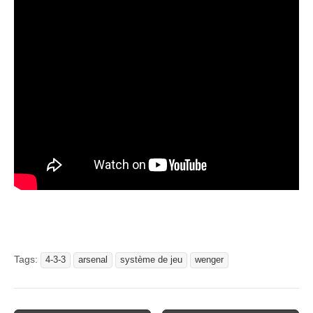
Tags:
4-3-3
arsenal
système de jeu
wenger