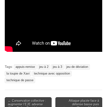
Tags:
appuis-remise
jeu à 2
jeu à 3
jeu de déviation
la toupie de Xavi
technique avec opposition
technique de passe
Post
← Conservation collective :
Attaque placée face à
augmenter l’EJE adverse
défense basse puis
navigation