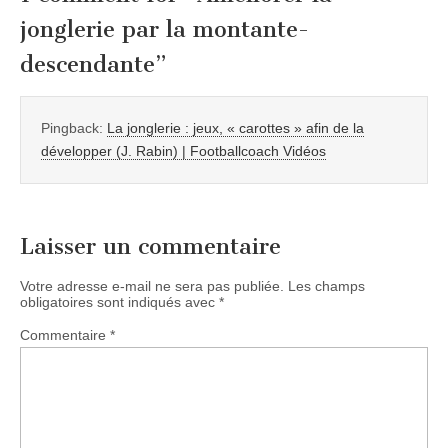
jonglerie par la montante-
descendante
”
Pingback:
La jonglerie : jeux, « carottes » afin de la
développer (J. Rabin) | Footballcoach Vidéos
Laisser un commentaire
Votre adresse e-mail ne sera pas publiée.
Les champs
obligatoires sont indiqués avec
*
Commentaire
*