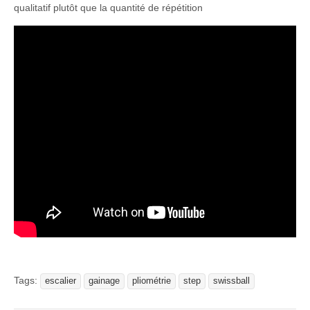
qualitatif plutôt que la quantité de répétition
Tags:
escalier
gainage
pliométrie
step
swissball