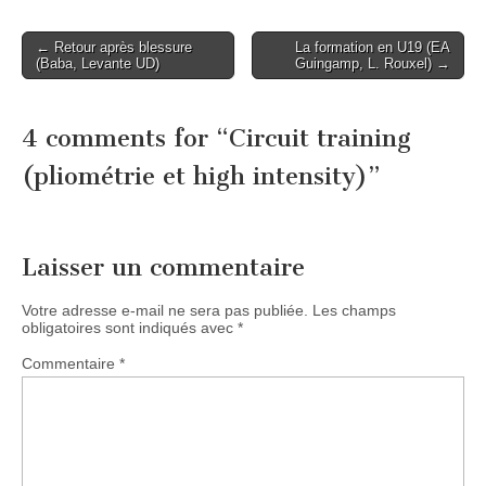
Post
← Retour après blessure
La formation en U19 (EA
(Baba, Levante UD)
Guingamp, L. Rouxel) →
navigation
4 comments for “
Circuit training
(pliométrie et high intensity)
”
Laisser un commentaire
Votre adresse e-mail ne sera pas publiée.
Les champs
obligatoires sont indiqués avec
*
Commentaire
*