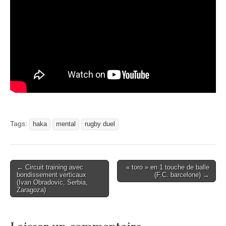
Tags:
haka
mental
rugby duel
Post
← Circuit training avec
« toro » en 1 touche de balle
bondissement verticaux
(F.C. barcelone) →
navigation
(Ivan Obradovic, Serbia,
Zaragoza)