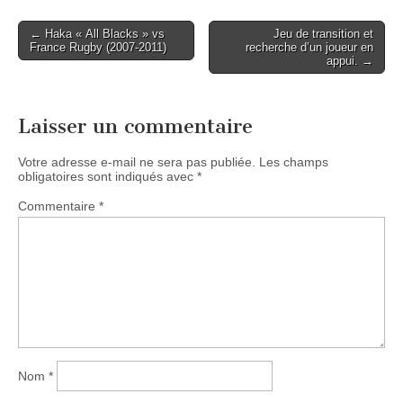
Post
← Haka « All Blacks » vs
Jeu de transition et
France Rugby (2007-2011)
recherche d’un joueur en
navigation
appui. →
Laisser un commentaire
Votre adresse e-mail ne sera pas publiée.
Les champs
obligatoires sont indiqués avec
*
Commentaire
*
Nom
*