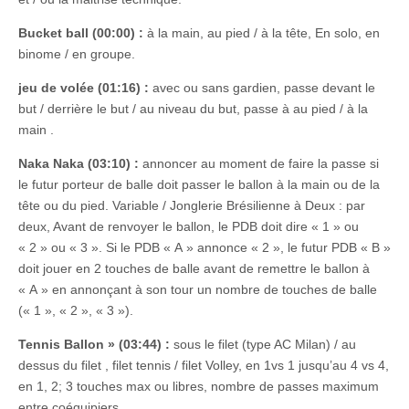
Bucket ball (00:00) :
à la main, au pied / à la tête, En solo, en
binome / en groupe.
jeu de volée (01:16) :
avec ou sans gardien, passe devant le
but / derrière le but / au niveau du but, passe à au pied / à la
main .
Naka Naka (03:10) :
annoncer au moment de faire la passe si
le futur porteur de balle doit passer le ballon à la main ou de la
tête ou du pied. Variable / Jonglerie Brésilienne à Deux : par
deux, Avant de renvoyer le ballon, le PDB doit dire « 1 » ou
« 2 » ou « 3 ». Si le PDB « A » annonce « 2 », le futur PDB « B »
doit jouer en 2 touches de balle avant de remettre le ballon à
« A » en annonçant à son tour un nombre de touches de balle
(« 1 », « 2 », « 3 »).
Tennis Ballon » (03:44) :
sous le filet (type AC Milan) / au
dessus du filet , filet tennis / filet Volley, en 1vs 1 jusqu’au 4 vs 4,
en 1, 2; 3 touches max ou libres, nombre de passes maximum
entre coéquipiers, …