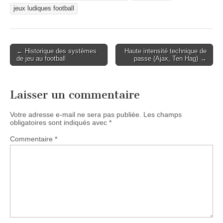
jeux ludiques football
Post
← Historique des systèmes
Haute intensité technique de
de jeu au football
passe (Ajax, Ten Hag) →
navigation
Laisser un commentaire
Votre adresse e-mail ne sera pas publiée.
Les champs
obligatoires sont indiqués avec
*
Commentaire
*