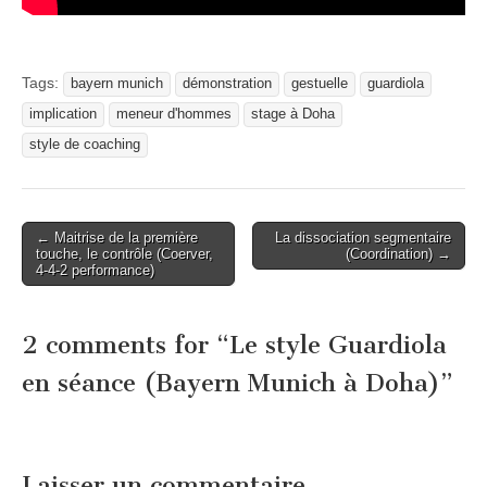
Tags:
bayern munich
démonstration
gestuelle
guardiola
implication
meneur d'hommes
stage à Doha
style de coaching
Post
← Maitrise de la première
La dissociation segmentaire
touche, le contrôle (Coerver,
(Coordination) →
navigation
4-4-2 performance)
2 comments for “
Le style Guardiola
en séance (Bayern Munich à Doha)
”
Laisser un commentaire