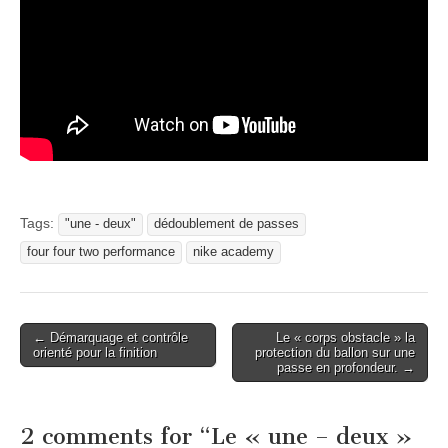
Tags:
"une - deux"
dédoublement de passes
four four two performance
nike academy
Post
← Démarquage et contrôle
Le « corps obstacle » la
orienté pour la finition
protection du ballon sur une
navigation
passe en profondeur. →
2 comments for “
Le « une – deux »