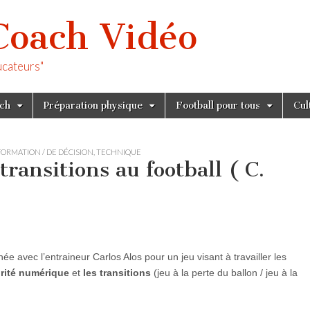
Coach Vidéo
ucateurs"
tch
Préparation physique
Football pour tous
Cul
FORMATION / DE DÉCISION
,
TECHNIQUE
transitions au football ( C.
ée avec l’entraineur Carlos Alos pour un jeu visant à travailler les
rité numérique
et
les transitions
(jeu à la perte du ballon / jeu à la