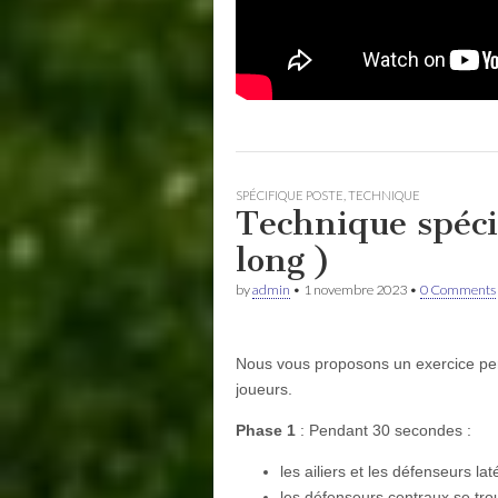
SPÉCIFIQUE POSTE
,
TECHNIQUE
Technique spécif
long )
by
admin
•
1 novembre 2023
•
0 Comments
Nous vous proposons un exercice perm
joueurs.
Phase 1
: Pendant 30 secondes :
les ailiers et les défenseurs l
les défenseurs centraux se trou