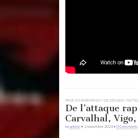
PRISE D'INFORMATION / DE DÉCISION
,
TACTI
De l’attaque rap
Carvalhal, Vigo
by
admin
•
2 novembre 2023
•
0 Comments