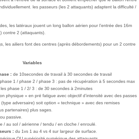
ndividuellement. les passeurs (les 2 attaquants) adaptent la difficulté /
es, les latéraux jouent un long ballon aérien pour l’entrée des 16m
) contre 2 (attaquants).
gs, les ailiers font des centres (après débordements) pour un 2 contre
Variables
phase :
de 10secondes de travail à 30 secondes de travail
 phase 1 / phase 2 / phase 3 : pas de récupération à 5 secondes max
 les phase 1 / 2/ 3 : de 30 secondes à 2minutes
tion physique » en pré fatigue avec objectif d’intensité avec des passes
 (type adversaire) soit option « technique » avec des remises
us partenaires) plus sages.
 ou passive.
e / au sol / aérienne / tendu / en cloche / enroulé.
seurs :
du 1vs 1 au 4 vs 4 sur largeur de surface.
mérique OU supériorité numérique des attaquants.