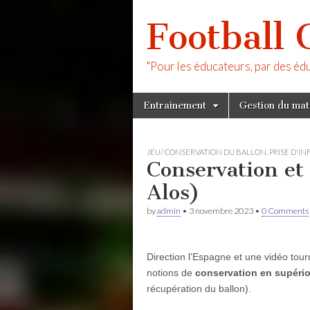
Football 
"Pour les éducateurs, par des éd
Skip
Main
Entrainement
Gestion du ma
to
menu
content
JEU/ CONSERVATION DU BALLON
,
PRISE D'IN
Conservation et 
Alos)
by
admin
•
3 novembre 2023
•
0 Comments
Direction l’Espagne et une vidéo tourn
notions de
conservation en supério
récupération du ballon).