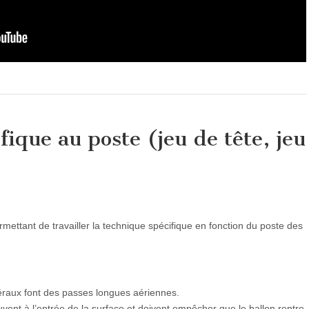
ique au poste (jeu de tête, jeu
ettant de travailler la technique spécifique en fonction du poste des
atéraux font des passes longues aériennes.
vent à l’entrée de la surface et doivent empêcher que le ballon rentre