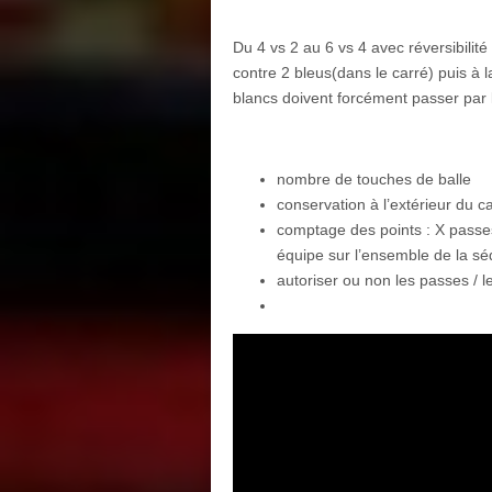
Du 4 vs 2 au 6 vs 4 avec réversibilité
contre 2 bleus(dans le carré) puis à 
blancs doivent forcément passer par l
nombre de touches de balle
conservation à l’extérieur du 
comptage des points : X passe
équipe sur l’ensemble de la s
autoriser ou non les passes / le