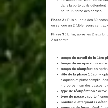
dans la porte qu’ils défendent i
hauteur / force des passes.
Phase 2 :
Puis au bout des 30 second
où se joue un 2 (défenseurs centraux
Phase 3 :
Enfin, après les 2 jeux lon
2 au centre.
temps de travail de la 1ère 
temps de récupération
entre
temps de récupération
après
rôle de la phase 1 :
soit « op
claquées et plutôt compliquées
« propres » sur des passes (pl
type de récupération :
active
type de passe :
courte / longu
nombre d’attaquants / défen
rapports de force :
égalité nu