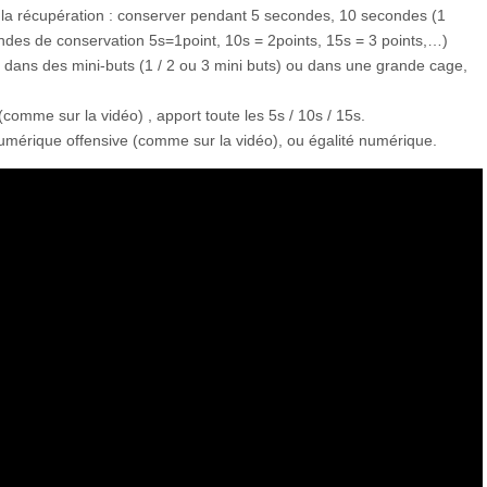
 à la récupération : conserver pendant 5 secondes, 10 secondes (1
des de conservation 5s=1point, 10s = 2points, 15s = 3 points,…)
dans des mini-buts (1 / 2 ou 3 mini buts) ou dans une grande cage,
(comme sur la vidéo) , apport toute les 5s / 10s / 15s.
 numérique offensive (comme sur la vidéo), ou égalité numérique.