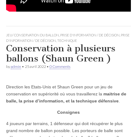
JEU/ CONSERVATION DU BALLON
,
PRISE D'INFORMATION / DE DÉCISION
,
PRISE
D'INFORMATION / DE DÉCISION
,
TECHNIQUE
Conservation à plusieurs
ballons (Shaun Green )
by
admin
•
25 avril 2022
•
0 Comments
Direction les Etats-Unis et Shaun Green pour un jeu de
conservation en supériorité où vous travaillerez la
maitrise de
balle, la prise d’information, et la technique défensive
.
Consignes
4 joueurs par terrains, 1 défenseur qui doit récupérer le plus
grand nombre de ballon possible. Les porteurs de balle sont