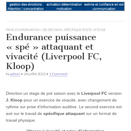
PRISE D'INFORMATION / DE DÉCISION
,
SPÉCIFIQUE POSTE
,
VITESSE
Endurance puissance
« spé » attaquant et
vivacité (Liverpool FC,
Kloop)
by
admin
•
28 juillet 2022
•
1 Comment
Direction un stage de pré saison avec le
Liverpool FC
version
J. Kloop
pour un exercice de vivacité, avec changement de
rythme sur prise d’information auditive. Le second exercice est
axé sur le travail de
spécifique attaquant
sur un format de
travail physique.
Vitesse / vivacité et prise d’information