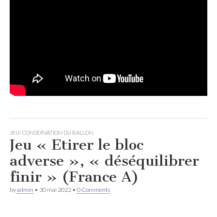
JEU/ CONSERVATION DU BALLON
Jeu « Etirer le bloc
adverse », « déséquilibrer
finir » (France A)
by
admin
•
30 mai 2022
•
0 Comments