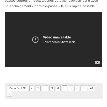
passes courtes en deux touches de balle. L’objectif est d’avoir
un enchainement « contrôle-passe » le plus rapide possible.
Page 5 of 94
«
1
…
3
4
5
6
7
…
94
»