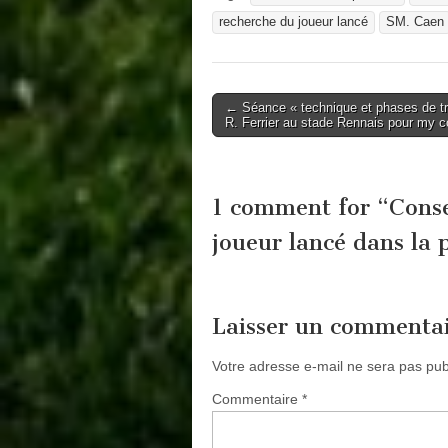
recherche du joueur lancé
SM. Caen
Post
← Séance « technique et phases de tr
R. Ferrier au stade Rennais pour my 
navigation
1 comment for “
Conse
joueur lancé dans la
Laisser un commenta
Votre adresse e-mail ne sera pas pub
Commentaire
*