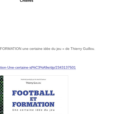
Critères
 FORMATION une certaine idée du jeu » de Thierry Guillou.
mation-Une-certaine-id%C3%A9e/dp/2343137501