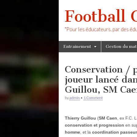
Football 
"Pour les éducateurs, par des éd
Skip
Main
Entrainement
Gestion du ma
to
menu
content
Conservation / 
joueur lancé da
Guillou, SM Ca
by
admin
•
1 Comment
Thierry Guillou
(
SM Caen
, ex F.C. 
conservation et progression
en sup
homme
, et la
coordination passeur