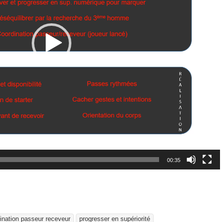
00:35
ination passeur receveur
progresser en supériorité