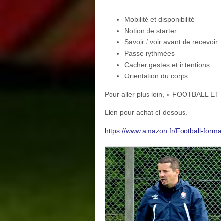
Mobilité et disponibilité
Notion de starter
Savoir / voir avant de recevoir
Passe rythmées
Cacher gestes et intentions
Orientation du corps
Pour aller plus loin, « FOOTBALL ET
Lien pour achat ci-desous.
https://www.amazon.fr/Football-for