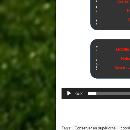
00:00
Tags:
Conserver en supériorité
coord