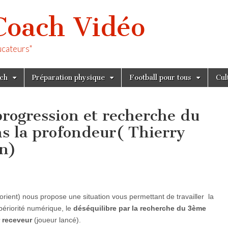
Coach Vidéo
ucateurs"
tch
Préparation physique
Football pour tous
Cul
progression et recherche du
ns la profondeur( Thierry
en)
Lorient) nous propose une situation vous permettant de travailler la
ériorité numérique, le
déséquilibre par la recherche du 3ème
 receveur
(joueur lancé).