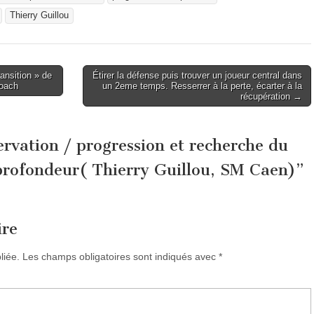
Thierry Guillou
ansition » de
Étirer la défense puis trouver un joueur central dans
coach
un 2eme temps. Resserrer à la perte, écarter à la
récupération →
rvation / progression et recherche du
 profondeur( Thierry Guillou, SM Caen)
”
ire
liée.
Les champs obligatoires sont indiqués avec
*