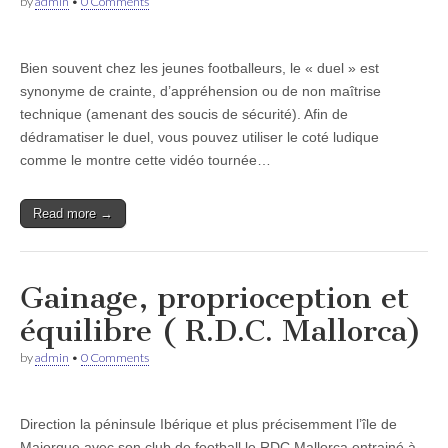
by
admin
•
0 Comments
Bien souvent chez les jeunes footballeurs, le « duel » est
synonyme de crainte, d’appréhension ou de non maîtrise
technique (amenant des soucis de sécurité). Afin de
dédramatiser le duel, vous pouvez utiliser le coté ludique
comme le montre cette vidéo tournée…
Read more →
Gainage, proprioception et
équilibre ( R.D.C. Mallorca)
by
admin
•
0 Comments
Direction la péninsule Ibérique et plus précisemment l’île de
Majorque avec son club de football le RDC Mallorca entrainé à