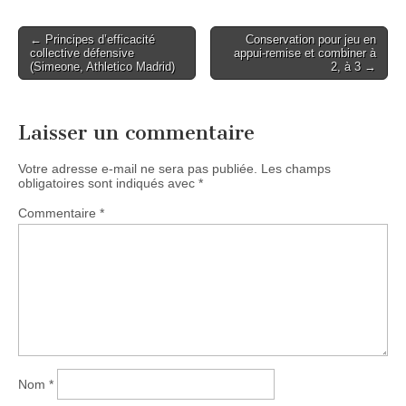
Post
← Principes d’efficacité
Conservation pour jeu en
collective défensive
appui-remise et combiner à
navigation
(Simeone, Athletico Madrid)
2, à 3 →
Laisser un commentaire
Votre adresse e-mail ne sera pas publiée.
Les champs
obligatoires sont indiqués avec
*
Commentaire
*
Nom
*