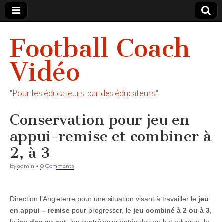
Football Coach
Vidéo
"Pour les éducateurs, par des éducateurs"
Conservation pour jeu en
appui-remise et combiner à
2, à 3
by
admin
•
0 Comments
Direction l’Angleterre pour une situation visant à travailler le
jeu
en appui – remise
pour progresser, le
jeu combiné à 2 ou à 3
,
le
jeu dos au but
, les contrôles orientés dos au but adverse, le