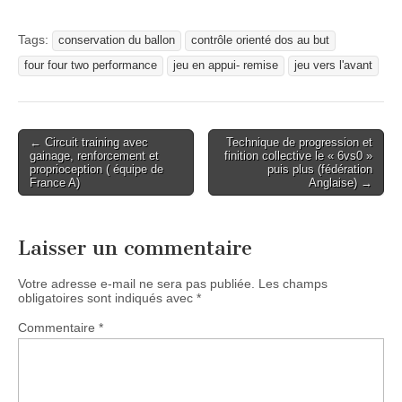
Tags:
conservation du ballon
contrôle orienté dos au but
four four two performance
jeu en appui- remise
jeu vers l'avant
Post
← Circuit training avec
Technique de progression et
gainage, renforcement et
finition collective le « 6vs0 »
navigation
proprioception ( équipe de
puis plus (fédération
France A)
Anglaise) →
Laisser un commentaire
Votre adresse e-mail ne sera pas publiée.
Les champs
obligatoires sont indiqués avec
*
Commentaire
*