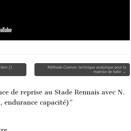
rdien (J.
Méthode Coerver, technique analytique pour la
maitrise de balle →
ce de reprise au Stade Rennais avec N.
, endurance capacité)
”
ire