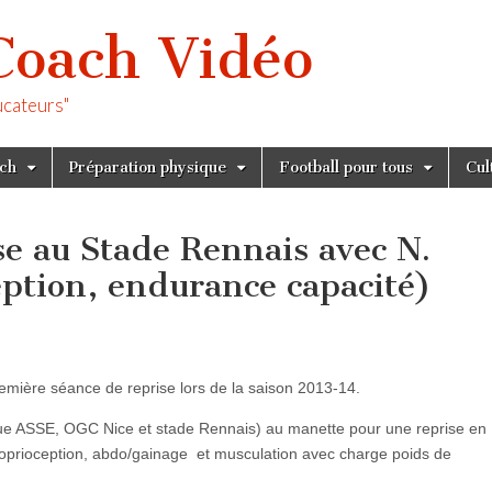
Coach Vidéo
ucateurs"
tch
Préparation physique
Football pour tous
Cul
se au Stade Rennais avec N.
ption, endurance capacité)
mière séance de reprise lors de la saison 2013-14.
ue ASSE, OGC Nice et stade Rennais) au manette pour une reprise en
roprioception, abdo/gainage et musculation avec charge poids de