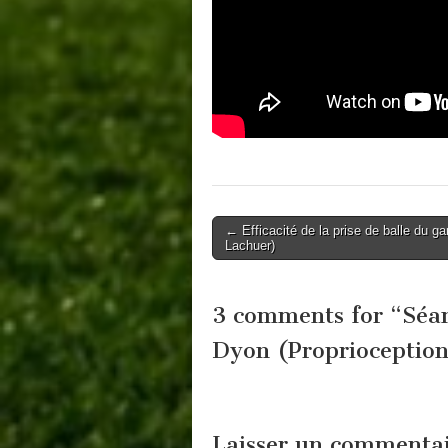
Post
← Efficacité de la prise de balle du ga
Lachuer)
navigation
3 comments for “
Séan
Dyon (Proprioception
Laisser un commenta