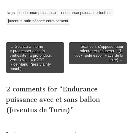
Tags:
endurance puissance
endurance puissance football
juventus turin séance entrainement
Post
← Séance à thème
Séance « s’opposer pour
« progresser dans la
orienter et récupérer » (L.
navigation
verticalité, la profondeur,
Kuck, pôle espoir Pays de la
vers l’avant » (OGC
Loire) →
Nice,Manu Pires via My
coach)
2 comments for “
Endurance
puissance avec et sans ballon
(Juventus de Turin)
”