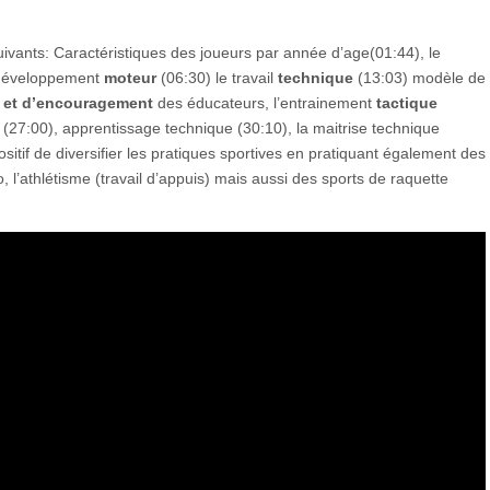
ivants: Caractéristiques des joueurs par année d’age(01:44), le
 développement
moteur
(06:30) le travail
technique
(13:03) modèle de
n et d’encouragement
des éducateurs, l’entrainement
tactique
r (27:00), apprentissage technique (30:10), la maitrise technique
positif de diversifier les pratiques sportives en pratiquant également des
 l’athlétisme (travail d’appuis) mais aussi des sports de raquette