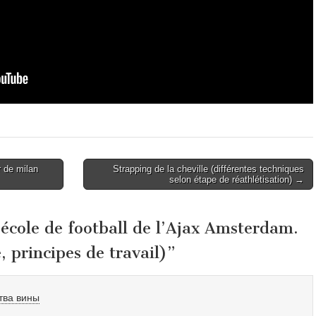
r de milan
Strapping de la cheville (différentes techniques
selon étape de réathlétisation) →
’école de football de l’Ajax Amsterdam.
, principes de travail)
”
ства вины