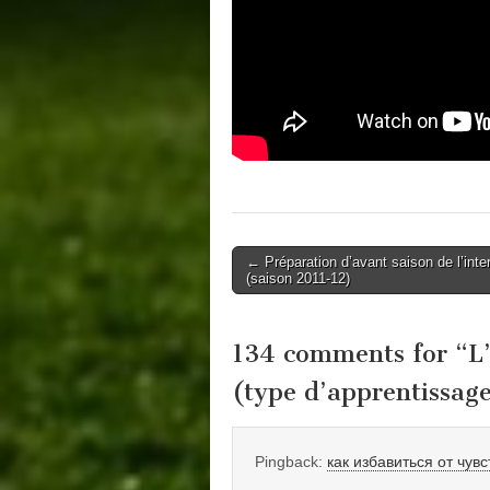
Post
← Préparation d’avant saison de l’inte
(saison 2011-12)
navigation
134 comments for “
L
(type d’apprentissage
Pingback:
как избавиться от чув