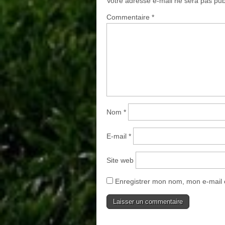
Votre adresse e-mail ne sera pas pub
Commentaire
*
Nom
*
E-mail
*
Site web
Enregistrer mon nom, mon e-mail 