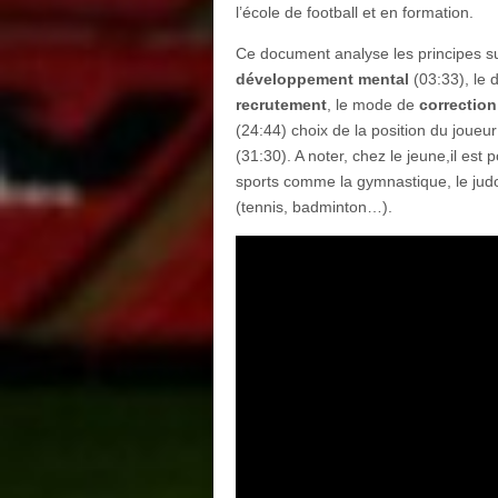
l’école de football et en formation.
Ce document analyse les principes su
développement mental
(03:33), le
recrutement
, le mode de
correctio
(24:44) choix de la position du joueu
(31:30). A noter, chez le jeune,il est 
sports comme la gymnastique, le judo,
(tennis, badminton…).