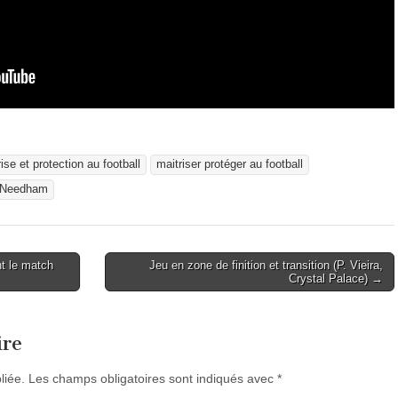
ise et protection au football
maitriser protéger au football
 Needham
t le match
Jeu en zone de finition et transition (P. Vieira,
Crystal Palace) →
ire
liée.
Les champs obligatoires sont indiqués avec
*