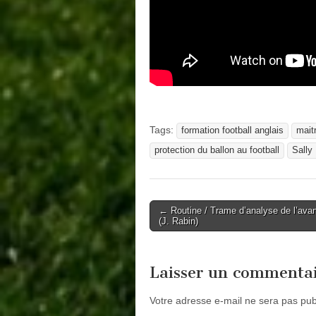
Tags:
formation football anglais
maitr
protection du ballon au football
Sally
Post
← Routine / Trame d’analyse de l’avan
(J. Rabin)
navigation
Laisser un commenta
Votre adresse e-mail ne sera pas pub