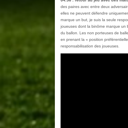
04:36 : retour au jeu avec des mat
des paires avec entre deux adversair
elles ne peuvent défendre uniquement
marque un but, je suis la seule resp
joueuses dont la binôme marque un bu
du ballon. Les non porteuses de ball
en prenant la « position préférentie
responsabilisation des joueuses.