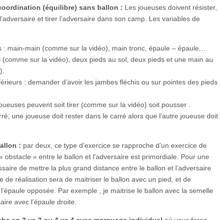
 coordination (équilibre) sans ballon :
Les joueuses doivent résister,
 l’adversaire et tirer l’adversaire dans son camp. Les variables de
s : main-main (comme sur la vidéo), main tronc, épaule – épaule,…
ol (comme sur la vidéo), deux pieds au sol, deux pieds et une main au
).
férieurs : demander d’avoir les jambes fléchis ou sur pointes des pieds
joueuses peuvent soit tirer (comme sur la vidéo) soit pousser .
rré, une joueuse doit rester dans le carré alors que l’autre joueuse doit
ballon :
par deux, ce type d’exercice se rapproche d’un exercice de
 « obstacle » entre le ballon et l’adversaire est primordiale. Pour une
ssaire de mettre la plus grand distance entre le ballon et l’adversaire
re de réalisation sera de maitriser le ballon avec un pied, et de
c l’épaule opposée. Par exemple , je maitrise le ballon avec la semelle
aire avec l’épaule droite.