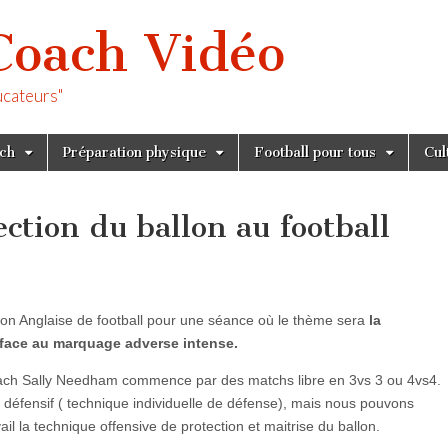
Coach Vidéo
ucateurs"
tch
Préparation physique
Football pour tous
Cul
ection du ballon au football
tion Anglaise de football pour une séance où le thème sera
la
n face au marquage adverse intense.
coach Sally Needham commence par des matchs libre en 3vs 3 ou 4vs4.
défensif ( technique individuelle de défense), mais nous pouvons
l la technique offensive de protection et maitrise du ballon.