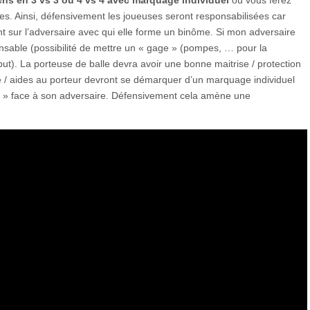
chs en 3 vs 3 ou 4 vs 4 avec marquage individuel
où vous ferez
es. Ainsi, défensivement les joueuses seront responsabilisées car
 sur l’adversaire avec qui elle forme un binôme. Si mon adversaire
onsable (possibilité de mettre un « gage » (pompes, … pour la
t). La porteuse de balle devra avoir une bonne maitrise / protection
e / aides au porteur devront se démarquer d’un marquage individuel
lle » face à son adversaire. Défensivement cela amène une