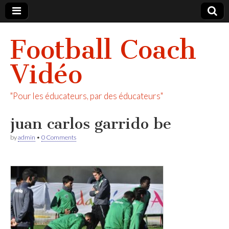
Football Coach
Vidéo
"Pour les éducateurs, par des éducateurs"
juan carlos garrido be
by
admin
•
0 Comments