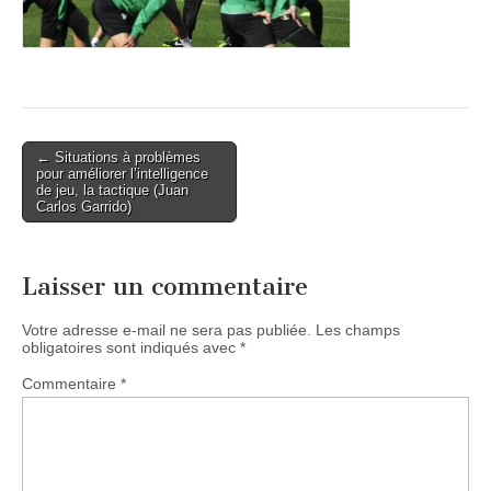
Post
← Situations à problèmes
pour améliorer l’intelligence
navigation
de jeu, la tactique (Juan
Carlos Garrido)
Laisser un commentaire
Votre adresse e-mail ne sera pas publiée.
Les champs
obligatoires sont indiqués avec
*
Commentaire
*