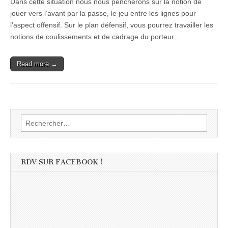
Dans cette situation nous nous pencherons sur la notion de
jouer vers l’avant par la passe, le jeu entre les lignes pour
l’aspect offensif. Sur le plan défensif, vous pourrez travailler les
notions de coulissements et de cadrage du porteur…
Read more →
Rechercher :
RDV SUR FACEBOOK !