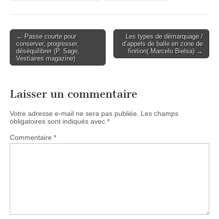
Post
← Passe courte pour
Les types de démarquage /
conserver, progresser,
d’appels de balle en zone de
navigation
déséquilibrer (P. Sage,
finition( Marcelo Bielsa) →
Vestiaires magazine)
Laisser un commentaire
Votre adresse e-mail ne sera pas publiée.
Les champs
obligatoires sont indiqués avec
*
Commentaire
*