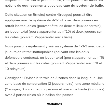
notions de
coulissements
et de
cadrage du porteur de balle
.
Cette situation en 5(noirs) contre 4(rouges) pourrait être
appliquée avec le système du 4-2-3-1 avec deux joueurs en
retrait inattaquables (pouvant être les deux milieux de terrain),
un joueur axial (peu s’apparenter au n°10) et deux joueurs sur
les côtés (pouvant s’apparenter aux ailiers).
Nous pouvons également y voir un système de 4-3-3 avec deux
joueurs en retrait inattaquables (pouvant être les deux
défenseurs centraux), un joueur axial (peu s’apparenter au n°6)
et deux joueurs sur les côtés (pouvant s’apparenter aux n°8 et
10 relayeurs).
Consignes : Diviser le terrain en 3 zones dans la longueur. Une
zone base de conservation (2 joueurs noirs), une zone médiane
(2 rouges, 3 noirs) de progression et une zone haute (2 rouges)
avec 3 portes cibles où le ballon doit passer.
Variables