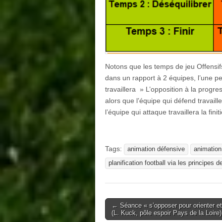
Notons que les temps de jeu Offensifs 
dans un rapport à 2 équipes, l’une peu
travaillera » L’opposition à la progres
alors que l’équipe qui défend travaill
l’équipe qui attaque travaillera la fini
Tags:
animation défensive
animation
planification football via les principes d
Post
← Séance « s’opposer pour orienter et
(L. Kuck, pôle espoir Pays de la Loire)
navigation