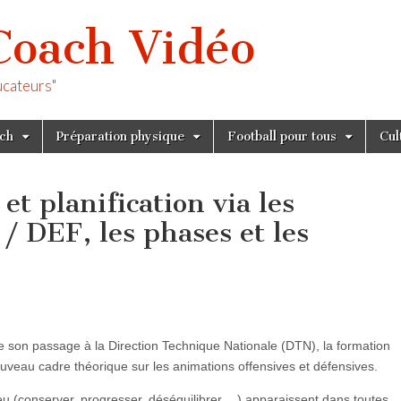
Coach Vidéo
ucateurs"
tch
Préparation physique
Football pour tous
Cul
et planification via les
/ DEF, les phases et les
de son passage à la Direction Technique Nationale (DTN), la formation
ouveau cadre théorique sur les animations offensives et défensives.
u (conserver, progresser, déséquilibrer,…) apparaissent dans toutes