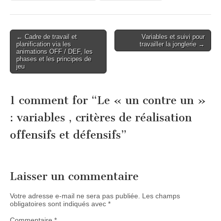
Post
← Cadre de travail et
Variables et suivi pour
planification via les
travailler la jonglerie →
navigation
animations OFF / DEF, les
phases et les principes de
jeu
1 comment for “
Le « un contre un »
: variables , critères de réalisation
offensifs et défensifs
”
Laisser un commentaire
Votre adresse e-mail ne sera pas publiée.
Les champs
obligatoires sont indiqués avec
*
Commentaire
*