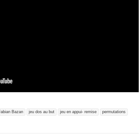
Fabian Bazan
jeu dos au but
jeu en appui- remise
permutations