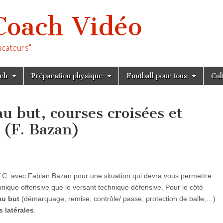
Coach Vidéo
ucateurs"
tch
Préparation physique
Football pour tous
Cul
u but, courses croisées et
 (F. Bazan)
s F.C. avec Fabian Bazan pour une situation qui devra vous permettre
chnique offensive que le versant technique défensive. Pour le côté
au but
(démarquage, remise, contrôle/ passe, protection de balle,…)
 latérales
.