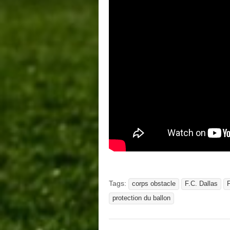
Tags:
corps obstacle
F.C. Dallas
protection du ballon