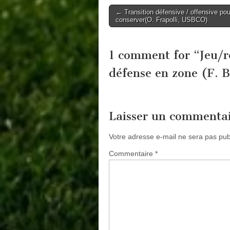
Post
← Transition défensive / offensive pour
conserver(O. Frapolli, USBCO)
navigation
1 comment for “
Jeu/r
défense en zone (F. 
Laisser un commenta
Votre adresse e-mail ne sera pas pub
Commentaire
*