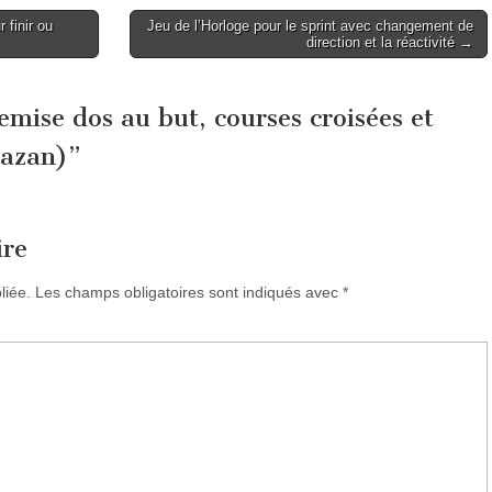
 finir ou
Jeu de l’Horloge pour le sprint avec changement de
direction et la réactivité →
emise dos au but, courses croisées et
Bazan)
”
ire
liée.
Les champs obligatoires sont indiqués avec
*