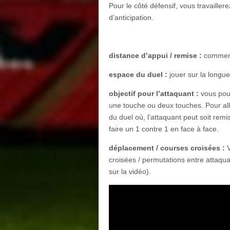
Pour le côté défensif, vous travaille
d’anticipation.
distance d’appui / remise :
commence
espace du duel :
jouer sur la longue
objectif pour l’attaquant :
vous pou
une touche ou deux touches. Pour all
du duel où, l’attaquant peut soit remi
faire un 1 contre 1 en face à face.
déplacement / courses croisées :
V
croisées / permutations entre attaqua
sur la vidéo).