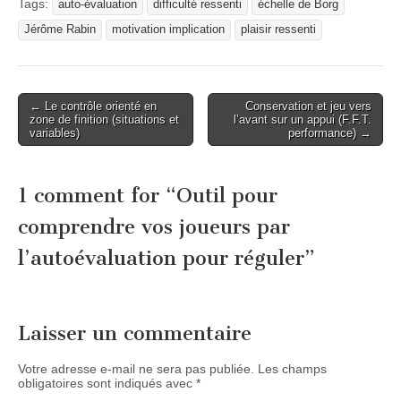
Tags:
auto-évaluation
difficulté ressenti
échelle de Borg
Jérôme Rabin
motivation implication
plaisir ressenti
Post
← Le contrôle orienté en
Conservation et jeu vers
zone de finition (situations et
l’avant sur un appui (F.F.T.
navigation
variables)
performance) →
1 comment for “
Outil pour
comprendre vos joueurs par
l’autoévaluation pour réguler
”
Laisser un commentaire
Votre adresse e-mail ne sera pas publiée.
Les champs
obligatoires sont indiqués avec
*