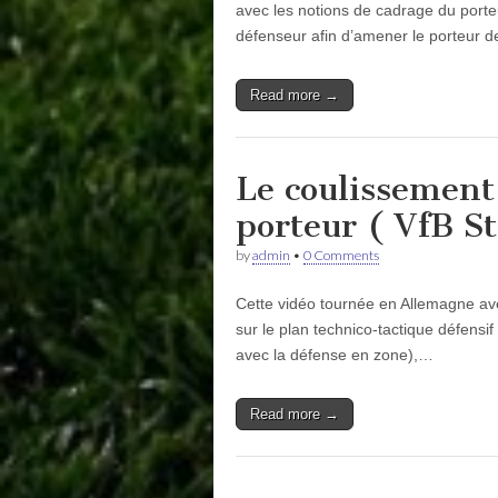
avec les notions de cadrage du porteu
défenseur afin d’amener le porteur d
Read more →
Le coulissement 
porteur ( VfB St
by
admin
•
0 Comments
Cette vidéo tournée en Allemagne avec
sur le plan technico-tactique défensif
avec la défense en zone),…
Read more →