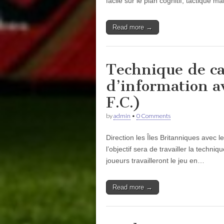
facile sur le plan cognitif, tactique ma
Read more →
Technique de ca
d’information a
F.C.)
by
admin
•
0 Comments
Direction les Îles Britanniques avec 
l’objectif sera de travailler la techni
joueurs travailleront le jeu en…
Read more →