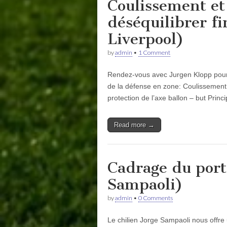
Coulissement et
déséquilibrer fi
Liverpool)
by
admin
•
1 Comment
Rendez-vous avec Jurgen Klopp pour un
de la défense en zone: Coulissement,
protection de l’axe ballon – but Prin
Read more →
Cadrage du porte
Sampaoli)
by
admin
•
0 Comments
Le chilien Jorge Sampaoli nous offre u