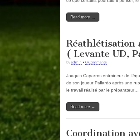
ce que certains pourraient penser, l
Read more →
Réathlétisation
( Levante UD, P
by
admin
•
0 Comments
Joaquin Caparros entraineur de l’équ
de son joueur Pallardo après une rup
le travail réalisé par le préparateur…
Read more →
Coordination av