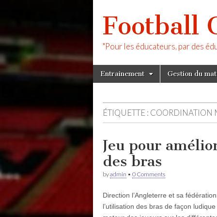
Football 
"Pour les éducateurs, par des éd
Skip
Main
Entrainement
Gestion du ma
to
menu
content
ÉTIQUETTE :
COORDINATION 
Jeu pour améliore
des bras
by
admin
•
0 Comments
Direction l’Angleterre et sa fédération 
l’utilisation des bras de façon ludi