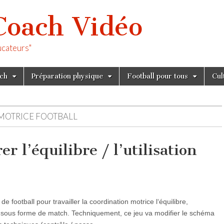
Coach Vidéo
ucateurs"
tch
Préparation physique
Football pour tous
Cul
MOTRICE FOOTBALL
r l’équilibre / l’utilisation
de football pour travailler la coordination motrice l‘équilibre,
que sous forme de match. Techniquement, ce jeu va modifier le schéma