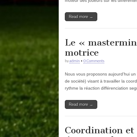
moteur des joueurs sur les différent
Read more →
Le « mastermind
motrice
by
admin
•
0 Comments
Nous vous proposons aujourd’hui un e
de société) visant à travailler la coor
rythme la réaction différenciation se
Read more →
Coordination et 