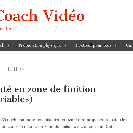
Coach Vidéo
ucateurs"
tch
Préparation physique
Football pour tous
Cul
E FINITION
nté en zone de finition
ariables)
eady2coach.com pour une situation pouvant être proposée à toutes les
 de contrôle orienté en zone de finition avec opposition. Cette