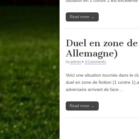
situation en 1 contre 1 est excellent
Read more →
Duel en zone de
Allemagne)
by
admin
•
2 Comments
Voici une situation tournée dans le c
duel en zone de finition (1 contre 1)
adversaire arrivant de face…
Read more →