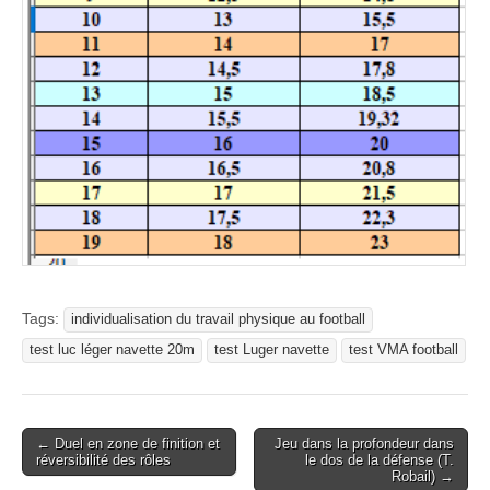
Tags:
individualisation du travail physique au football
test luc léger navette 20m
test Luger navette
test VMA football
Post
← Duel en zone de finition et
Jeu dans la profondeur dans
réversibilité des rôles
le dos de la défense (T.
navigation
Robail) →