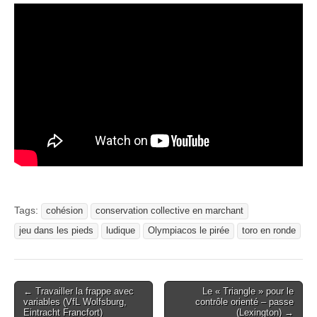
Tags:
cohésion
conservation collective en marchant
jeu dans les pieds
ludique
Olympiacos le pirée
toro en ronde
Post
← Travailler la frappe avec
Le « Triangle » pour le
variables (VfL Wolfsburg,
contrôle orienté – passe
navigation
Eintracht Francfort)
(Lexington) →