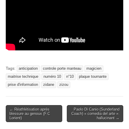
Tags:
anticipation
controle porte manteau
magicien
maitrise technique
numéro 10
n°10
plaque tournante
prise d'information
zidane
zizou
Post
← Réathlétisation après
Paolo Di Canio (Sunderland
blessure au genoux (F.C
Coach) « comedia del arte ».
navigation
Lorient)
hallucinant →