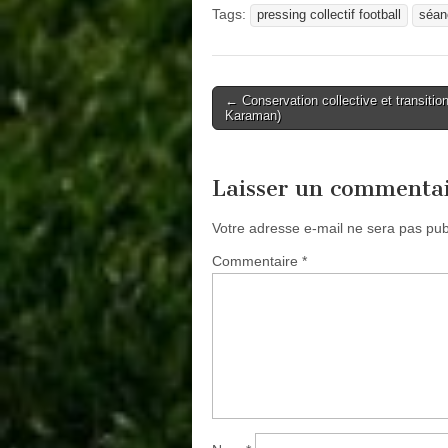
Tags:
pressing collectif football
séan
Post
← Conservation collective et transition
Karaman)
navigation
Laisser un commenta
Votre adresse e-mail ne sera pas pub
Commentaire
*