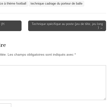
ce à thème football
technique cadrage du porteur de balle
 (H.
Technique spécifique au poste (jeu de tête, jeu long
) →
ire
liée.
Les champs obligatoires sont indiqués avec
*