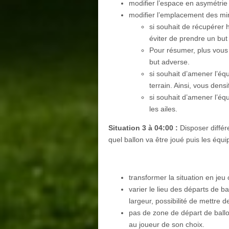
modifier l’espace en asymétrie
modifier l’emplacement des min
si souhait de récupérer h
éviter de prendre un but
Pour résumer, plus vous
but adverse.
si souhait d’amener l’éq
terrain. Ainsi, vous dens
si souhait d’amener l’éq
les ailes.
Situation 3 à 04:00 :
Disposer différ
quel ballon va être joué puis les équi
transformer la situation en jeu
varier le lieu des départs de 
largeur, possibilité de mettre d
pas de zone de départ de ballon
au joueur de son choix.