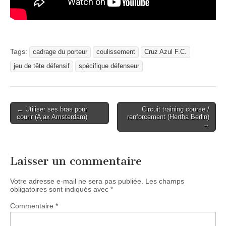
Tags:
cadrage du porteur
coulissement
Cruz Azul F.C.
jeu de tête défensif
spécifique défenseur
Post
← Utiliser ses bras pour
Circuit training course /
courir (Ajax Amsterdam)
renforcement (Hertha Berlin)
navigation
→
Laisser un commentaire
Votre adresse e-mail ne sera pas publiée.
Les champs
obligatoires sont indiqués avec
*
Commentaire
*