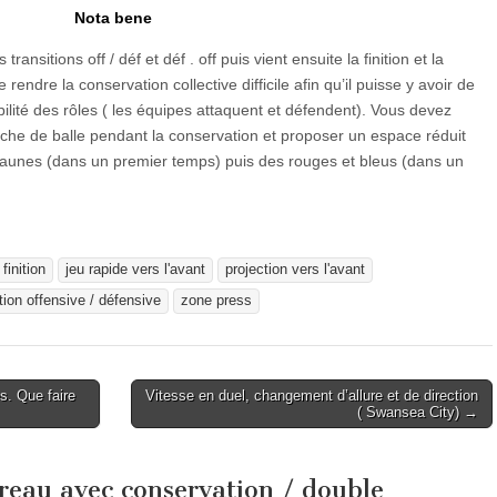
Nota bene
s transitions off / déf et déf . off puis vient ensuite la finition et la
e rendre la conservation collective difficile afin qu’il puisse y avoir de
lité des rôles ( les équipes attaquent et défendent). Vous devez
che de balle pendant la conservation et proposer un espace réduit
s jaunes (dans un premier temps) puis des rouges et bleus (dans un
finition
jeu rapide vers l'avant
projection vers l'avant
ition offensive / défensive
zone press
s. Que faire
Vitesse en duel, changement d’allure et de direction
( Swansea City) →
reau avec conservation / double