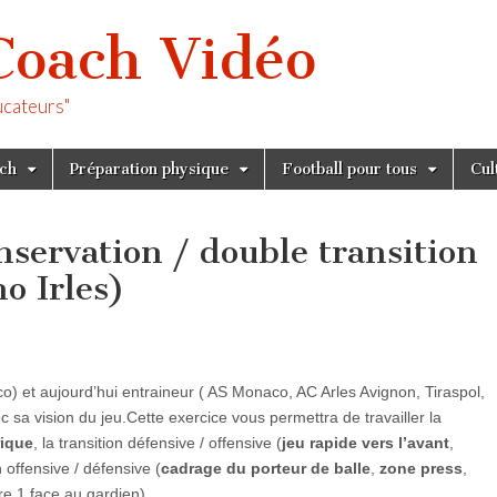
Coach Vidéo
ucateurs"
tch
Préparation physique
Football pour tous
Cul
nservation / double transition
no Irles)
) et aujourd’hui entraineur ( AS Monaco, AC Arles Avignon, Tiraspol,
c sa vision du jeu.Cette exercice vous permettra de travailler la
rique
, la transition défensive / offensive (
jeu rapide vers l’avant
,
on offensive / défensive (
cadrage du porteur de balle
,
zone press
,
re 1 face au gardien).