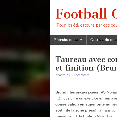
Football 
"Pour les éducateurs, par des éd
Skip
Main
Entrainement
Gestion du ma
to
menu
content
Taureau avec co
et finition (Bru
by
admin
•
2 Comments
Bruno Irles
ancien joueur (AS Monaco
…) nous offre un exercice en lien ave
conservation en supériorité numé
sortir de la zone press
), la transiti
pressing
,…), la
finition
(duel 1 cont