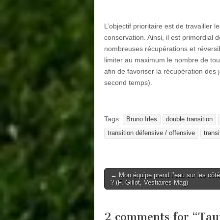
L’objectif prioritaire est de travailler le
conservation. Ainsi, il est primordial d
nombreuses récupérations et réversibi
limiter au maximum le nombre de tou
afin de favoriser la récupération de
second temps).
Tags:
Bruno Irles
double transition
transition défensive / offensive
trans
Post
← Mon équipe prend l’eau sur les côté
? (F. Gillot, Vestiaires Mag)
navigation
2 comments for “
Tau