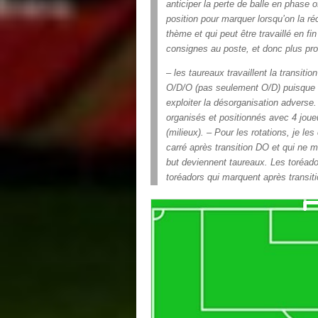
anticiper la perte de balle en phase 
position pour marquer lorsqu’on la r
thème et qui peut être travaillé en f
consignes au poste, et donc plus pro
– les taureaux travaillent la transitio
O/D/O (pas seulement O/D) puisque le
exploiter la désorganisation adverse.
organisés et positionnés avec 4 joueu
(milieux). – Pour les rotations, je le
carré après transition DO et qui ne m
but deviennent taureaux. Les toréad
toréadors qui marquent après transit