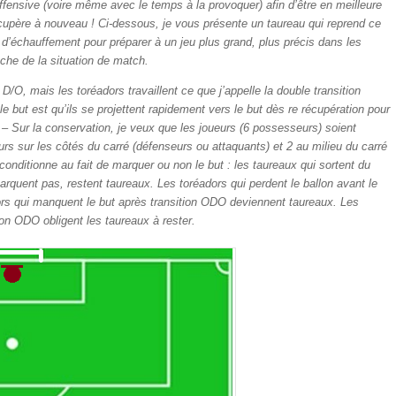
offensive (voire même avec le temps à la provoquer) afin d’être en meilleure
écupère à nouveau ! Ci-dessous, je vous présente un taureau qui reprend ce
in d’échauffement pour préparer à un jeu plus grand, plus précis dans les
che de la situation de match.
n D/O, mais les toréadors travaillent ce que j’appelle la double transition
 but est qu’ils se projettent rapidement vers le but dès re récupération pour
 – Sur la conservation, je veux que les joueurs (6 possesseurs) soient
rs sur les côtés du carré (défenseurs ou attaquants) et 2 au milieu du carré
s conditionne au fait de marquer ou non le but : les taureaux qui sortent du
arquent pas, restent taureaux. Les toréadors qui perdent le ballon avant le
ors qui manquent le but après transition ODO deviennent taureaux. Les
ion ODO obligent les taureaux à rester.