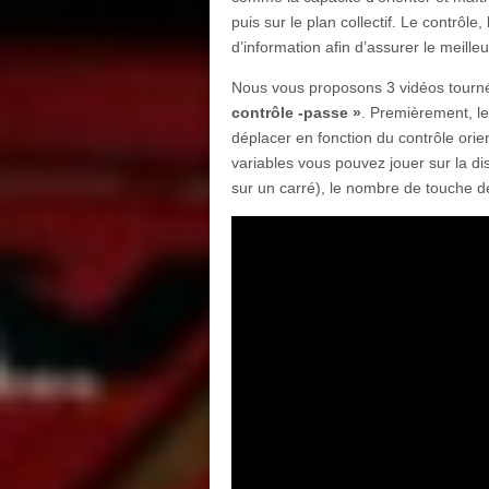
puis sur le plan collectif. Le contrôle,
d’information afin d’assurer le meilleu
Nous vous proposons 3 vidéos tourn
contrôle -passe »
. Premièrement, l
déplacer en fonction du contrôle orie
variables vous pouvez jouer sur la dis
sur un carré), le nombre de touche de