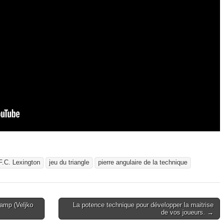
F.C. Lexington
jeu du triangle
pierre angulaire de la technique
amp (Veljko
La potence technique pour développer la maitrise
de vos joueurs. →