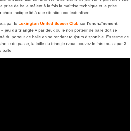
 la prise de balle mêlent à la fois la maîtrise technique et la prise
r choix tactique lié à une situation contextualisée.
ées par le
Lexington United Soccer Club
sur
l’enchaînement
e
« jeu du triangle »
par deux où le non porteur de balle doit se
nté du porteur de balle en se rendant toujours disponible. En terme de
tance de passe, la taille du triangle (vous pouvez le faire aussi par 3
 balle.