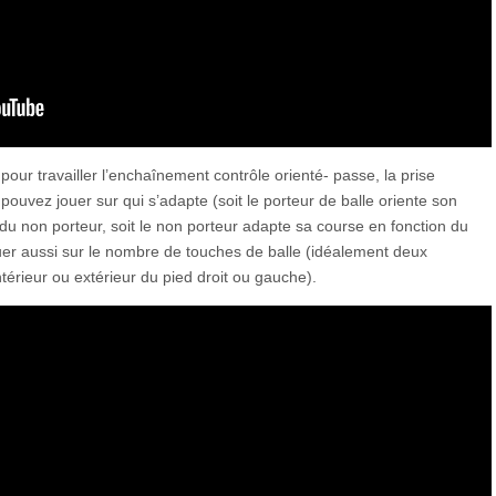
ur travailler l’enchaînement contrôle orienté- passe, la prise
pouvez jouer sur qui s’adapte (soit le porteur de balle oriente son
du non porteur, soit le non porteur adapte sa course en fonction du
uer aussi sur le nombre de touches de balle (idéalement deux
ntérieur ou extérieur du pied droit ou gauche).