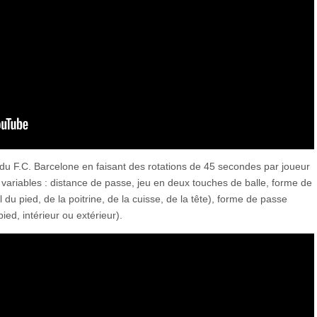
 » du F.C. Barcelone en faisant des rotations de 45 secondes par joueur
 variables : distance de passe, jeu en deux touches de balle, forme de
 du pied, de la poitrine, de la cuisse, de la tête), forme de passe
ed, intérieur ou extérieur).