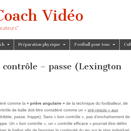
Coach Vidéo
ucateurs"
tch
Préparation physique
Football pour tous
Cul
contrôle – passe (Lexington
déré comme la
« prière angulaire »
de la technique du footballeur, de
 contrôle de balle doit être considéré comme un «
pré-requis » aux
dribble, passe, frappe). Sans « bon contrôle », pas d’enchaînement de
ppe. Un « bon contrôle », un « contrôle efficace » pourrait être défini
er le ballon afin de favoriser la continuité du jeu sur le plan individuel