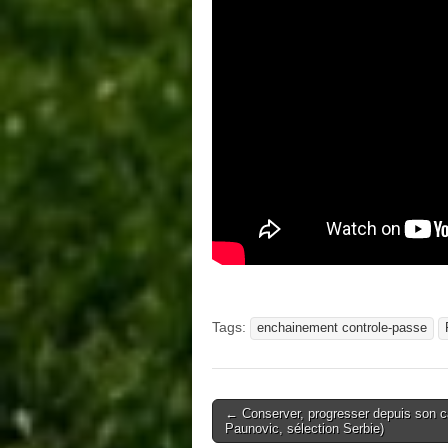
Tags:
enchainement controle-passe
Post
← Conserver, progresser depuis son c
Paunovic, sélection Serbie)
navigation